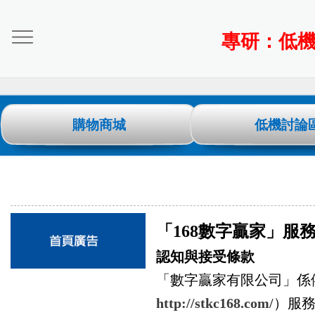
專研：低
購物商城
低機討論
「168數字贏家」服
認知與接受條款
「數字贏家有限公司」係
http://stkc168.com/
）服