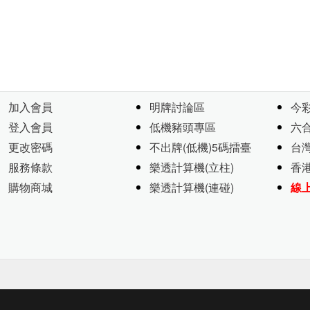
加入會員
明牌討論區
今彩
登入會員
低機豬頭專區
六
更改密碼
不出牌(低機)5碼擂臺
台
服務條款
樂透計算機(立柱)
香
購物商城
樂透計算機(連碰)
線