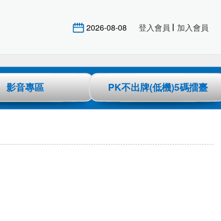
2026-08-08
登入會員
加入會員
影音專區
PK不出牌(低機)5碼擂臺