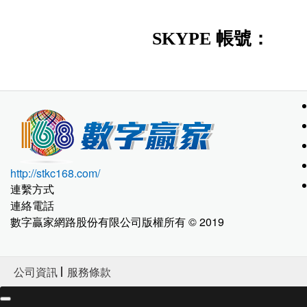
SKYPE 帳號：
http://stkc168.com/
連繫方式
連絡電話
數字贏家網路股份有限公司版權所有 © 2019
公司資訊
服務條款